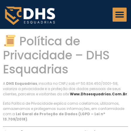
Política de
Privacidade – DHS
Esquadrias
A
DHS Esquadrias
, inscrita no CNPJ sob nº 50.834.450/0001-58,
valoriza a privacidade e a proteção dos dados pessoais de seus
clientes, parceiros e visitantes do site
Www.dhsesquadrias.com.br
.
Esta Política de Privacidade explica como coletamos, utilizamos,
armazenamos e protegemos suas informações, em conformidade
com a
Lei Geral de Proteção de Dados (LGPD – Lei nº
13.709/2018)
.