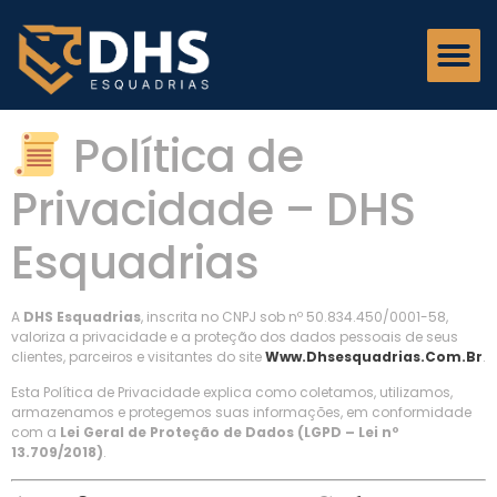
Política de
Privacidade – DHS
Esquadrias
A
DHS Esquadrias
, inscrita no CNPJ sob nº 50.834.450/0001-58,
valoriza a privacidade e a proteção dos dados pessoais de seus
clientes, parceiros e visitantes do site
Www.dhsesquadrias.com.br
.
Esta Política de Privacidade explica como coletamos, utilizamos,
armazenamos e protegemos suas informações, em conformidade
com a
Lei Geral de Proteção de Dados (LGPD – Lei nº
13.709/2018)
.